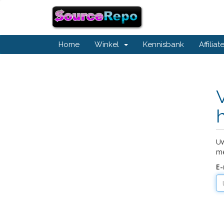
Home
Winkel
Kennisbank
Affiliat
Uw
me
E-