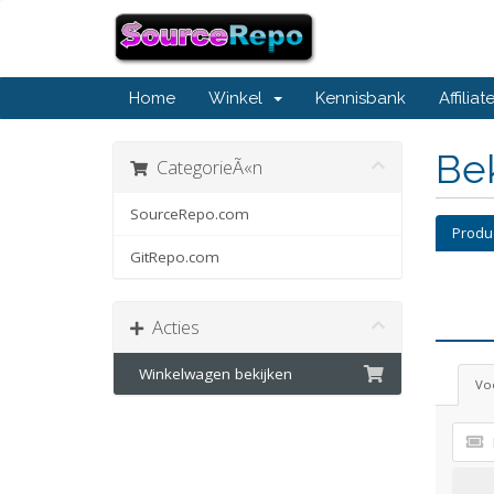
Home
Winkel
Kennisbank
Affiliat
Bek
CategorieÃ«n
SourceRepo.com
Produ
GitRepo.com
Acties
Winkelwagen bekijken
Voe