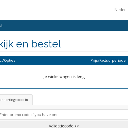
Nederl
es
ijk en bestel
ct/Opties
Prijs/Factuurperiode
Je winkelwagen is leeg
r kortingscode in
Validatiecode >>